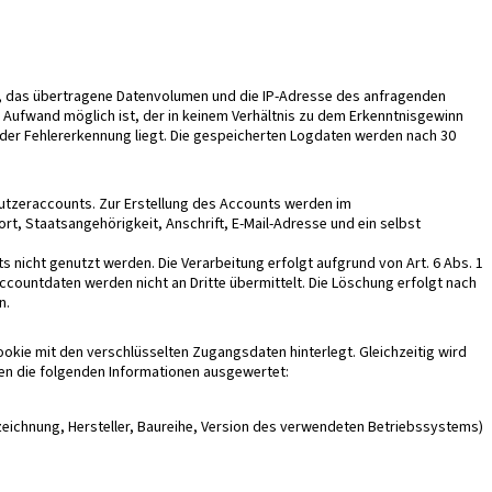
nkt, das übertragene Datenvolumen und die IP-Adresse des anfragenden
m Aufwand möglich ist, der in keinem Verhältnis zu dem Erkenntnisgewinn
n der Fehlererkennung liegt. Die gespeicherten Logdaten werden nach 30
utzeraccounts. Zur Erstellung des Accounts werden im
 Staatsangehörigkeit, Anschrift, E-Mail-Adresse und ein selbst
nicht genutzt werden. Die Verarbeitung erfolgt aufgrund von Art. 6 Abs. 1
countdaten werden nicht an Dritte übermittelt. Die Löschung erfolgt nach
n.
kie mit den verschlüsselten Zugangsdaten hinterlegt. Gleichzeitig wird
den die folgenden Informationen ausgewertet:
zeichnung, Hersteller, Baureihe, Version des verwendeten Betriebssystems)