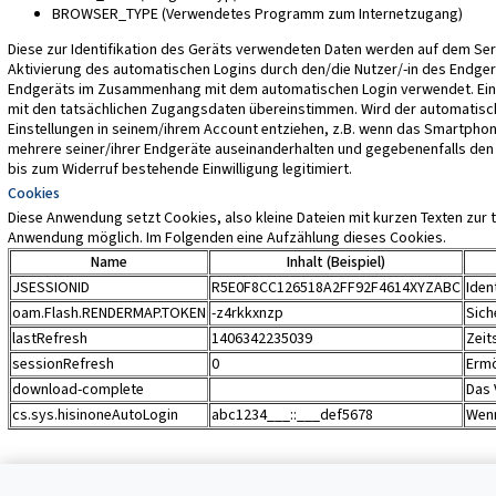
BROWSER_TYPE (Verwendetes Programm zum Internetzugang)
Diese zur Identifikation des Geräts verwendeten Daten werden auf dem Serv
Aktivierung des automatischen Logins durch den/die Nutzer/-in des Endgerät
Endgeräts im Zusammenhang mit dem automatischen Login verwendet. Ein a
mit den tatsächlichen Zugangsdaten übereinstimmen. Wird der automatische
Einstellungen in seinem/ihrem Account entziehen, z.B. wenn das Smartpho
mehrere seiner/ihrer Endgeräte auseinanderhalten und gegebenenfalls den a
bis zum Widerruf bestehende Einwilligung legitimiert.
Cookies
Diese Anwendung setzt Cookies, also kleine Dateien mit kurzen Texten zur 
Anwendung möglich. Im Folgenden eine Aufzählung dieses Cookies.
Name
Inhalt (Beispiel)
JSESSIONID
R5E0F8CC126518A2FF92F4614XYZABC
Iden
oam.Flash.RENDERMAP.TOKEN
-z4rkkxnzp
Sich
lastRefresh
1406342235039
Zeit
sessionRefresh
0
Ermö
download-complete
Das 
cs.sys.hisinoneAutoLogin
abc1234___::___def5678
Wenn