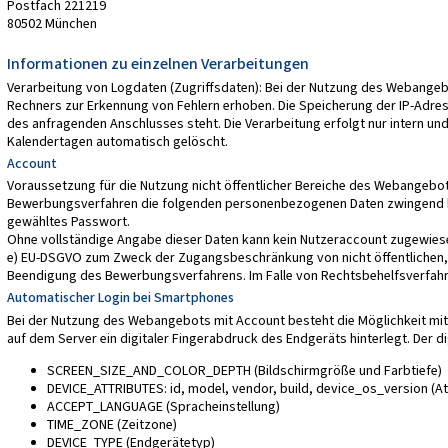
Postfach 221219
80502 München
Informationen zu einzelnen Verarbeitungen
Verarbeitung von Logdaten (Zugriffsdaten): Bei der Nutzung des Webangebo
Rechners zur Erkennung von Fehlern erhoben. Die Speicherung der IP-Adresse
des anfragenden Anschlusses steht. Die Verarbeitung erfolgt nur intern und
Kalendertagen automatisch gelöscht.
Account
Voraussetzung für die Nutzung nicht öffentlicher Bereiche des Webangebo
Bewerbungsverfahren die folgenden personenbezogenen Daten zwingend ben
gewähltes Passwort.
Ohne vollständige Angabe dieser Daten kann kein Nutzeraccount zugewiesen
e) EU-DSGVO zum Zweck der Zugangsbeschränkung von nicht öffentlichen, ge
Beendigung des Bewerbungsverfahrens. Im Falle von Rechtsbehelfsverfahre
Automatischer Login bei Smartphones
Bei der Nutzung des Webangebots mit Account besteht die Möglichkeit mit
auf dem Server ein digitaler Fingerabdruck des Endgeräts hinterlegt. Der 
SCREEN_SIZE_AND_COLOR_DEPTH (Bildschirmgröße und Farbtiefe)
DEVICE_ATTRIBUTES: id, model, vendor, build, device_os_version (A
ACCEPT_LANGUAGE (Spracheinstellung)
TIME_ZONE (Zeitzone)
DEVICE_TYPE (Endgerätetyp)