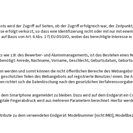
ts wird der Zugriff auf Seiten, ob der Zugriff erfolgreich war, der Zeitpu
 erfolgt verkürzt, so dass eine Identifizierung nicht oder mit nur mit eine
 auf Basis von Art. 6 Abs. 1 f) EU-DSGVO, wobei das berechtigte Interesse i
ts wie z.B. des Bewerber- und Alumnimanagements, ist das Bestehen eines N
ötigt: Anrede, Nachname, Vorname, Geschlecht, Geburtsdatum, Geburtsort,
 werden und somit können die nicht öffentlichen Bereiche des Webangebots 
schützten Teilen des Webangebots auf registrierte Benutzer/-innen. Die Ac
n richtet sich die Datenlöschung nach den gesetzlichen Verfahrensvorgabe
 dem Smartphone angemeldet zu bleiben. Dazu wird auf dem Endgerät ein Coo
digitale Fingerabdruck wird aus mehreren Parametern berechnet. Hierfür wer
ttribute zu dem verwendeten Endgerät: Modellnummer [nicht IMEI], Modellbe