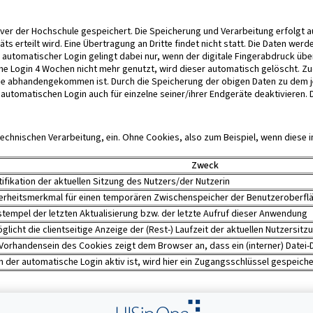
er der Hochschule gespeichert. Die Speicherung und Verarbeitung erfolgt auf
s erteilt wird. Eine Übertragung an Dritte findet nicht statt. Die Daten werd
utomatischer Login gelingt dabei nur, wenn der digitale Fingerabdruck üb
 Login 4 Wochen nicht mehr genutzt, wird dieser automatisch gelöscht. Zud
ne abhandengekommen ist. Durch die Speicherung der obigen Daten zu dem je
utomatischen Login auch für einzelne seiner/ihrer Endgeräte deaktivieren. D
technischen Verarbeitung, ein. Ohne Cookies, also zum Beispiel, wenn diese i
Zweck
tifikation der aktuellen Sitzung des Nutzers/der Nutzerin
erheitsmerkmal für einen temporären Zwischenspeicher der Benutzeroberfl
stempel der letzten Aktualisierung bzw. der letzte Aufruf dieser Anwendung
glicht die clientseitige Anzeige der (Rest-) Laufzeit der aktuellen Nutzersitz
Vorhandensein des Cookies zeigt dem Browser an, dass ein (interner) Datei
 der automatische Login aktiv ist, wird hier ein Zugangsschlüssel gespeiche